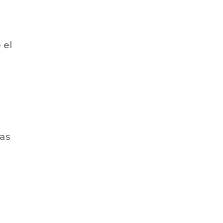
 el
las