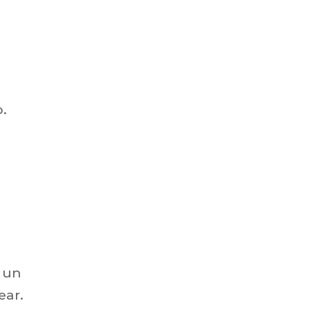
.
 un
ear.