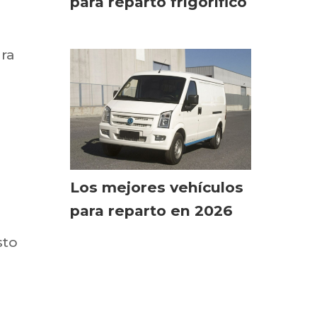
para reparto frigorífico
é
ara
Los mejores vehículos
para reparto en 2026
sto